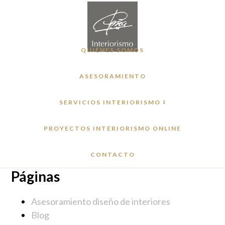
Saltar
Saltar
al
al
contenido
pie
principal
de
QUIÉNES SOMOS
página
ASESORAMIENTO
SERVICIOS INTERIORISMO ⭣
PROYECTOS INTERIORISMO ONLINE
CONTACTO
Páginas
Asesoramiento diseño de interiores
Blog